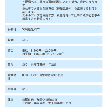
・現場へは、其々の通勤形態に応じて乗合、直行になりま
す
※仕事で必要な免許資格（運転免許他）を応援する制度が
あります。
スキルアップを目指す方、責任を持って仕事に取り組む事の
出来る方を希望します。
勤務地
宮崎県延岡市
転勤
なし
賃金
日給 8,500円～12,000円
月平均 196,350円～277,200円
賞与
あり 前年度実績 年2回
就業時
8:00～17:00（内休憩時間90分）
間
時間外
なし
休日
日曜日他（年間休日数87日）
※お盆・年末年始・荒天時等休日あり