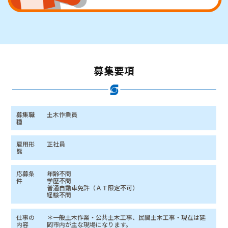
募集要項
募集職
土木作業員
種
雇用形
正社員
態
応募条
年齢不問
件
学歴不問
普通自動車免許（ＡＴ限定不可）
経験不問
仕事の
＊一般土木作業・公共土木工事、民間土木工事・現在は延
内容
岡市内が主な現場になります。