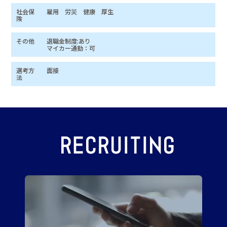
社会保
雇用 労災 健康 厚生
険
その他
退職金制度:あり
マイカー通勤：可
選考方
面接
法